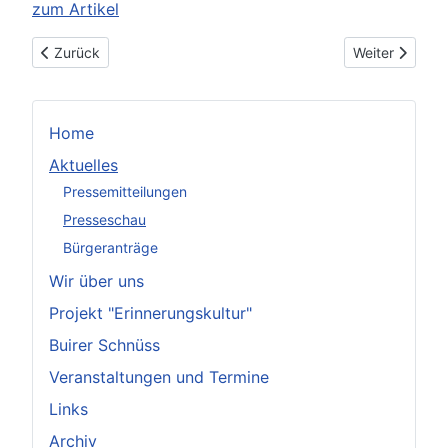
zum Artikel
Vorheriger Beitrag: Kaffee, Knüppel oder Schläge? (WDR, 12.
Nächster Beitr
Zurück
Weiter
Home
Aktuelles
Pressemitteilungen
Presseschau
Bürgeranträge
Wir über uns
Projekt "Erinnerungskultur"
Buirer Schnüss
Veranstaltungen und Termine
Links
Archiv