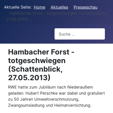
Aktuelle Seite:
Home
Aktuelles
Presseschau
Hambacher Forst - totgeschwiegen (Schattenblick,
27.05.2013)
Suchen
Hambacher Forst -
totgeschwiegen
(Schattenblick,
27.05.2013)
RWE hatte zum Jubiläum nach Niederaußem
geladen. Hubert Perschke war dabei und gratuliert
zu 50 Jahren Umweltverschmutzung,
Zwangsumsiedlung und Heimatvernichtung.