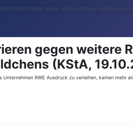
visten demonstrieren gegen weitere Rodung des Kerpener S
rieren gegen weitere 
dchens (KStA, 19.10
as Unternehmen RWE Ausdruck zu verleihen, kamen mehr al
muss für Rheinwasser zahlen (WDR, 24.10.2025)