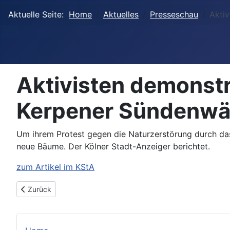
Aktuelle Seite:
Home
Aktuelles
Presseschau
Akti
Aktivisten demonst
Kerpener Sündenwäl
Um ihrem Protest gegen die Naturzerstörung durch d
neue Bäume. Der Kölner Stadt-Anzeiger berichtet.
zum Artikel im KStA
Vorheriger Beitrag: Rechtsgutachten zu Tagebau-Seen: RWE 
Zurück