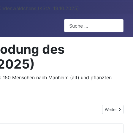
ündenwäldchens (KStA, 19.10.2025)
Suchen
Rodung des
.2025)
s 150 Menschen nach Manheim (alt) und pflanzten
Nächster Beit
Weiter