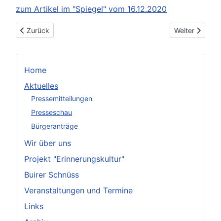
zum Artikel im "Spiegel" vom 16.12.2020
Vorheriger Beitrag: Die Verkohlten - Braunkohleabbau bedroht
Nächster Beitr
Zurück
Weiter
Home
Aktuelles
Pressemitteilungen
Presseschau
Bürgeranträge
Wir über uns
Projekt "Erinnerungskultur"
Buirer Schnüss
Veranstaltungen und Termine
Links