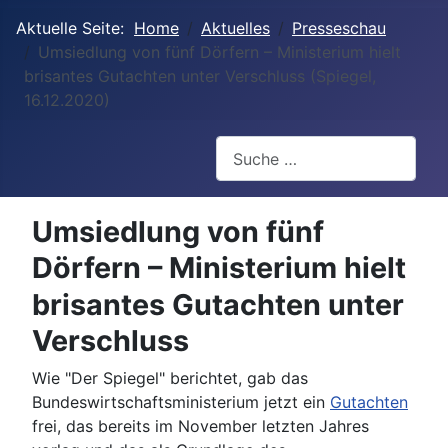
Aktuelle Seite:
Home
Aktuelles
Presseschau
Umsiedlung von fünf Dörfern – Ministerium hielt
brisantes Gutachten unter Verschluss (Spiegel,
16.12.2020)
Suchen
Umsiedlung von fünf
Dörfern – Ministerium hielt
brisantes Gutachten unter
Verschluss
Wie "Der Spiegel" berichtet, gab das
Bundeswirtschaftsministerium jetzt ein
Gutachten
frei, das bereits im November letzten Jahres