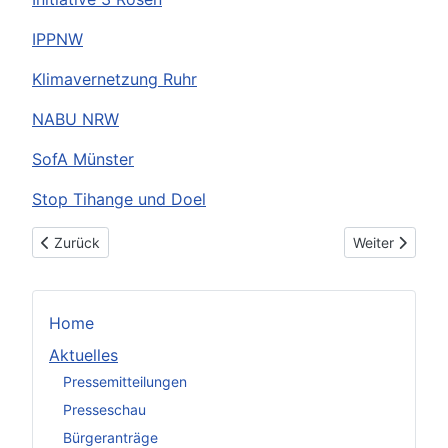
IPPNW
Klimavernetzung Ruhr
NABU NRW
SofA Münster
Stop Tihange und Doel
Vorheriger Beitrag: Wälder bewahren, Klima schützen, Stadtluft
Nächster Beitr
Zurück
Weiter
Home
Aktuelles
Pressemitteilungen
Presseschau
Bürgeranträge