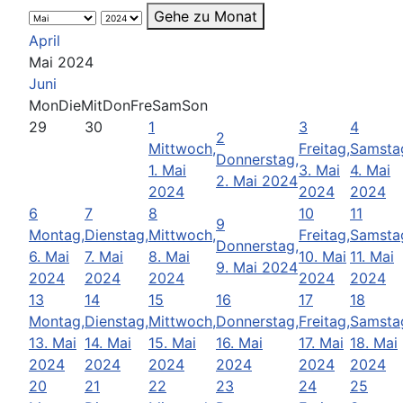
Gehe zu Monat
April
Mai 2024
Juni
Mon
Die
Mit
Don
Fre
Sam
Son
29
30
1
3
4
2
Mittwoch,
Freitag,
Samsta
Donnerstag,
1. Mai
3. Mai
4. Mai
2. Mai 2024
2024
2024
2024
6
7
8
10
11
9
Montag,
Dienstag,
Mittwoch,
Freitag,
Samsta
Donnerstag,
6. Mai
7. Mai
8. Mai
10. Mai
11. Mai
9. Mai 2024
2024
2024
2024
2024
2024
13
14
15
16
17
18
Montag,
Dienstag,
Mittwoch,
Donnerstag,
Freitag,
Samsta
13. Mai
14. Mai
15. Mai
16. Mai
17. Mai
18. Mai
2024
2024
2024
2024
2024
2024
20
21
22
23
24
25