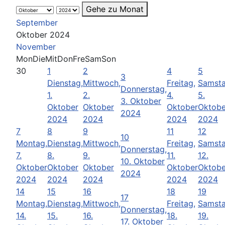
Gehe zu Monat
September
Oktober 2024
November
Mon
Die
Mit
Don
Fre
Sam
Son
30
1
2
4
5
3
Dienstag,
Mittwoch,
Freitag,
Samsta
Donnerstag,
1.
2.
4.
5.
3. Oktober
Oktober
Oktober
Oktober
Oktobe
2024
2024
2024
2024
2024
7
8
9
11
12
10
Montag,
Dienstag,
Mittwoch,
Freitag,
Samsta
Donnerstag,
7.
8.
9.
11.
12.
10. Oktober
Oktober
Oktober
Oktober
Oktober
Oktobe
2024
2024
2024
2024
2024
2024
14
15
16
18
19
17
Montag,
Dienstag,
Mittwoch,
Freitag,
Samsta
Donnerstag,
14.
15.
16.
18.
19.
17. Oktober