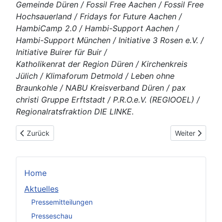
Gemeinde Düren / Fossil Free Aachen / Fossil Free
Hochsauerland / Fridays for Future Aachen /
HambiCamp 2.0 / Hambi-Support Aachen /
Hambi-Support München / Initiative 3 Rosen e.V. /
Initiative Buirer für Buir /
Katholikenrat der Region Düren / Kirchenkreis
Jülich / Klimaforum Detmold / Leben ohne
Braunkohle / NABU Kreisverband Düren / pax
christi Gruppe Erftstadt / P.R.O.e.V. (REGIOOEL) /
Regionalratsfraktion DIE LINKE.
Vorheriger Beitrag: Aktion "Sauberer Hambi"
Nächster Beit
Zurück
Weiter
Home
Aktuelles
Pressemitteilungen
Presseschau