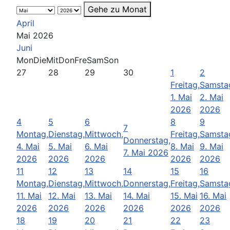
Gehe zu Monat
April
Mai 2026
Juni
Mon
Die
Mit
Don
Fre
Sam
Son
27
28
29
30
1
2
Freitag,
Samsta
1. Mai
2. Mai
2026
2026
4
5
6
8
9
7
Montag,
Dienstag,
Mittwoch,
Freitag,
Samsta
Donnerstag,
4. Mai
5. Mai
6. Mai
8. Mai
9. Mai
7. Mai 2026
2026
2026
2026
2026
2026
11
12
13
14
15
16
Montag,
Dienstag,
Mittwoch,
Donnerstag,
Freitag,
Samsta
11. Mai
12. Mai
13. Mai
14. Mai
15. Mai
16. Mai
2026
2026
2026
2026
2026
2026
18
19
20
21
22
23