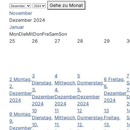
Gehe zu Monat
November
Dezember 2024
Januar
Mon
Die
Mit
Don
Fre
Sam
Son
25
26
27
28
29
3
3
4
5
7
2
Montag,
6
Freitag,
Dienstag,
Mittwoch,
Donnerstag,
S
2.
6.
3.
4.
5.
7.
Dezember
Dezember
Dezember
Dezember
Dezember
D
2024
2024
2024
2024
2024
2
10
11
12
13
1
9
Montag,
Dienstag,
Mittwoch,
Donnerstag,
Freitag,
S
9.
10.
11.
12.
13.
1
Dezember