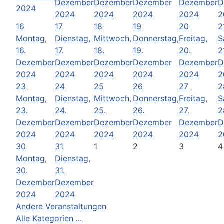
Dezember
Dezember
Dezember
Dezember
D
2024
2024
2024
2024
2024
2
16
17
18
19
20
2
Montag,
Dienstag,
Mittwoch,
Donnerstag,
Freitag,
S
16.
17.
18.
19.
20.
2
Dezember
Dezember
Dezember
Dezember
Dezember
D
2024
2024
2024
2024
2024
2
23
24
25
26
27
2
Montag,
Dienstag,
Mittwoch,
Donnerstag,
Freitag,
S
23.
24.
25.
26.
27.
2
Dezember
Dezember
Dezember
Dezember
Dezember
D
2024
2024
2024
2024
2024
2
30
31
1
2
3
4
Montag,
Dienstag,
30.
31.
Dezember
Dezember
2024
2024
Andere Veranstaltungen
Alle Kategorien ...