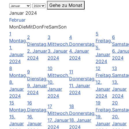
Gehe zu Monat
Januar 2024
Februar
Mon
Die
Mit
Don
Fre
Sam
Son
1
5
2
3
4
6
Montag,
Freitag,
Dienstag,
Mittwoch,
Donnerstag,
Samsta
1.
5.
2. Januar
3. Januar
4. Januar
6. Janu
Januar
Januar
2024
2024
2024
2024
2024
2024
8
10
12
13
9
11
Montag,
Mittwoch,
Freitag,
Samsta
Dienstag,
Donnerstag,
8.
10.
12.
13.
9. Januar
11. Januar
Januar
Januar
Januar
Januar
2024
2024
2024
2024
2024
2024
15
16
19
20
17
18
Montag,
Dienstag,
Freitag,
Samsta
Mittwoch,
Donnerstag,
15.
16.
19.
20.
17. Januar
18. Januar
Januar
Januar
Januar
Januar
2024
2024