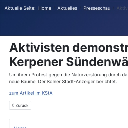
Aktuelle Seite:
Home
Aktuelles
Presseschau
Akti
Aktivisten demonst
Kerpener Sündenwäl
Um ihrem Protest gegen die Naturzerstörung durch d
neue Bäume. Der Kölner Stadt-Anzeiger berichtet.
zum Artikel im KStA
Vorheriger Beitrag: Rechtsgutachten zu Tagebau-Seen: RWE 
Zurück