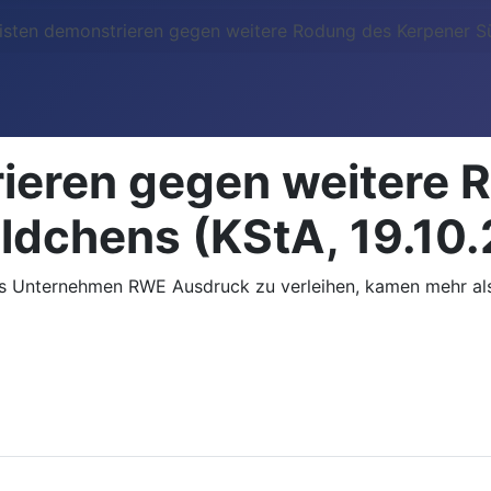
visten demonstrieren gegen weitere Rodung des Kerpener S
rieren gegen weitere 
dchens (KStA, 19.10
as Unternehmen RWE Ausdruck zu verleihen, kamen mehr al
muss für Rheinwasser zahlen (WDR, 24.10.2025)