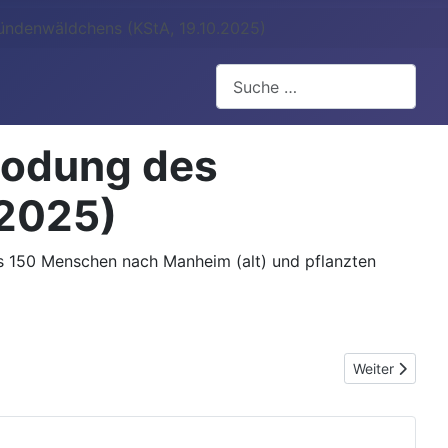
ündenwäldchens (KStA, 19.10.2025)
Suchen
Rodung des
.2025)
s 150 Menschen nach Manheim (alt) und pflanzten
Nächster Beit
Weiter