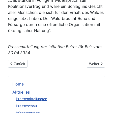
„Das stünde in völligem Widerspruch zum
Koalitionsvertrag und wäre ein Schlag ins Gesicht
aller Menschen, die sich für den Erhalt des Waldes
eingesetzt haben. Der Wald braucht Ruhe und
Fürsorge durch eine öffentliche Organisation mit
ökologischer Haltung“.
Pressemitteilung der Initiative Buirer für Buir vom
30.04.2024
Vorheriger Beitrag: Waldvernetzung Hambacher Wald mit Stein
Nächster Beitr
Zurück
Weiter
Home
Aktuelles
Pressemitteilungen
Presseschau
Bürgeranträge