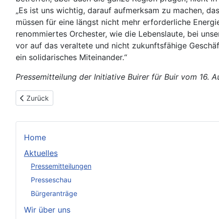
„Es ist uns wichtig, darauf aufmerksam zu machen, da
müssen für eine längst nicht mehr erforderliche Energi
renommiertes Orchester, wie die Lebenslaute, bei uns
vor auf das veraltete und nicht zukunftsfähige Geschäft
ein solidarisches Miteinander.“
Pressemitteilung der Initiative Buirer für Buir vom 16. 
Vorheriger Beitrag: BUIR: "Abschied von der Stille – ein Jahr n
Zurück
Home
Aktuelles
Pressemitteilungen
Presseschau
Bürgeranträge
Wir über uns