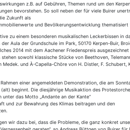
swirkungen z.B. auf Gebühren, Themen rund um den Kerpener
n bevorstehen. So soll neben der für viele Buirer unertr
ie Zukunft als
mobilienwerte und Bevölkerungsentwicklung thematisiert
iative zu einem besonderen musikalischen Leckerbissen in d
n der Aula der Grundschule im Park, 50170 Kerpen-Buir, Broi
elches 2014 mit dem Aachener Friedenspreis ausgezeichnet
tehen sowohl klassische Stücke von Beethoven, Telemann
Medek. und À-Capella-Chöre von H. Distler, F. Schubert, K.
m Rahmen einer angemeldeten Demonstration, die am Sonnt
alt) beginnt. Die diesjährige Musikaktion des Protestorche
n unter das Motto „Andante an der Kante“
haft und zur Bewahrung des Klimas beitragen und den
zen.
gen wir dazu bei, dass die Probleme, die ganz konkret unse
 Vergessenheit geraten“, so Andreas Büttgen von Buirer für B