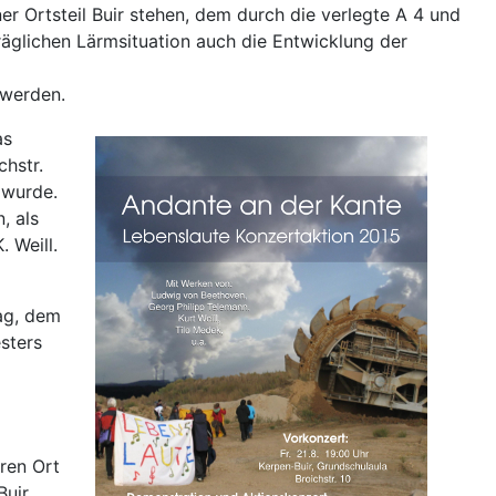
 Ortsteil Buir stehen, dem durch die verlegte A 4 und
äglichen Lärmsituation auch die Entwicklung der
 werden.
as
chstr.
 wurde.
, als
 Weill.
ag, dem
sters
ren Ort
uir.