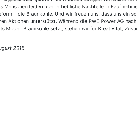
ss Menschen leiden oder erhebliche Nachteile in Kauf nehm
eform – die Braunkohle. Und wir freuen uns, dass uns ein so
eren Aktionen unterstützt. Während die RWE Power AG nach
s Modell Braunkohle setzt, stehen wir für Kreativität, Zuku
August 2015
ach A4 - Eröffnung"