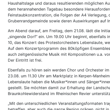
Haushaltslage und daraus resultierenden möglichen Au
dem herannahenden Tagebau besondere Herausforderunge
Feinstaubkonzentration, die Folgen der A4 Verlegung, d
Grubenrandgemeinde sowie deren Auswirkungen auf Im
Am Abend darauf, am Freitag, dem 21.08. lädt die Init
„singende Dorf“ ein. Um 19.00 Uhr beginnt, ebenfalls i
10, das Konzert des Protestorchesters Lebenslaute, w
Auf dem Konzertprogramm des 80köpfigen Ensembles s
auch zeitgenössische Musik mit Kompositionen u.a. von 
Der Eintritt ist frei.
Ebenfalls zu hören sein werden Chor und Orchester i
23.08. um 11.30 Uhr am Marktplatz in Kerpen-Manheim (
Lebenslaute haben die Musiker*innen und Sänger*inne
gestellt. Sie möchten damit zur Erhaltung der Landsc
Braunkohlewiderstand im Rheinischen Revier unterstüt
„Mit den unterschiedlichen Veranstaltungsformaten tra
betreffen, aber auch die ganze Region prägen, nicht in