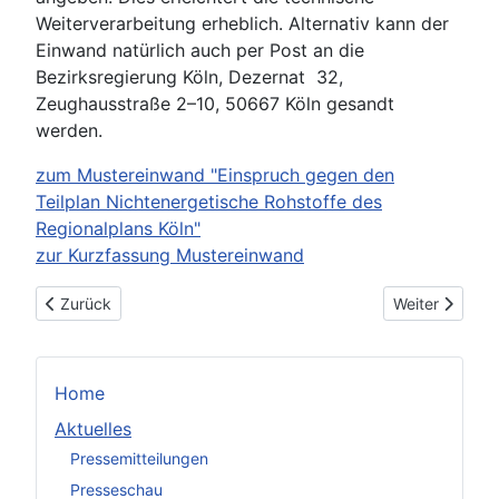
Weiterverarbeitung erheblich. Alternativ kann der
Einwand natürlich auch per Post an die
Bezirksregierung Köln, Dezernat 32,
Zeughausstraße 2–10, 50667 Köln gesandt
werden.
zum Mustereinwand "Einspruch gegen den
Teilplan Nichtenergetische Rohstoffe des
Regionalplans Köln"
zur Kurzfassung Mustereinwand
Vorheriger Beitrag: Zivilgesellschaftliches Bündnis fordert 
Nächster Beitr
Zurück
Weiter
Home
Aktuelles
Pressemitteilungen
Presseschau