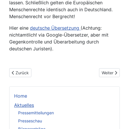
lassen. Schließlich gelten die Europäischen
Menschenrechte identisch auch in Deutschland.
Menschenrecht vor Bergrecht!
Hier eine
deutsche Übersetzung
(Achtung:
nichtamtlich! via Google-Übersetzer, aber mit
Gegenkontrolle und Überarbeitung durch
deutschen Juristen).
Vorheriger Beitrag: Stimmen zur Einigung über den Kohleausst
Nächster Beit
Zurück
Weiter
Home
Aktuelles
Pressemitteilungen
Presseschau
Bürgeranträge