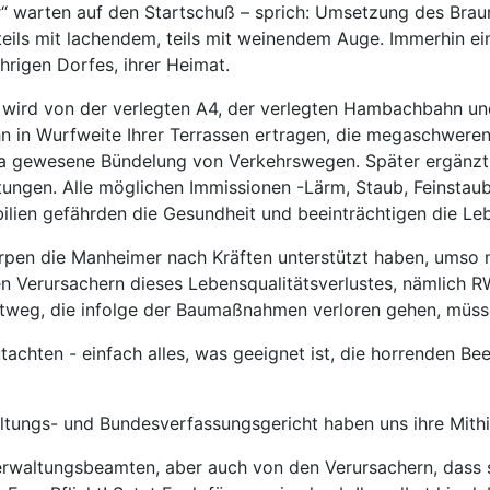
er“ warten auf den Startschuß – sprich: Umsetzung des Bra
teils mit lachendem, teils mit weinendem Auge. Immerhin ei
hrigen Dorfes, ihrer Heimat.
 wird von der verlegten A4, der verlegten Hambachbahn u
n in Wurfweite Ihrer Terrassen ertragen, die megaschweren
 da gewesene Bündelung von Verkehrswegen. Später ergänz
gen. Alle möglichen Immissionen -Lärm, Staub, Feinstaub, 
lien gefährden die Gesundheit und beeinträchtigen die Le
erpen die Manheimer nach Kräften unterstützt haben, umso me
 Verursachern dieses Lebensqualitätsverlustes, nämlich RW
itweg, die infolge der Baumaßnahmen verloren gehen, müss
achten - einfach alles, was geeignet ist, die horrenden Be
altungs- und Bundesverfassungsgericht haben uns ihre Mithi
erwaltungsbeamten, aber auch von den Verursachern, dass si