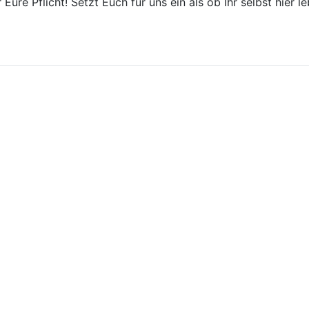
 Eure Pflicht! Setzt Euch für uns ein als ob Ihr selbst hier 