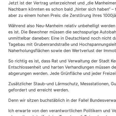
Jetzt ist der Vertrag unterzeichnet und „die Manheim
Nachbarn könnten es schon bald „hinter sich haben“ – 
aber zu einem hohen Preis: die Zerstörung ihres 1000jä
Während also Neu-Manheim relativ unbehelligt werden
es ist. Die Bewohner müssen die sechsspurige Autobah
unmittelbar daneben: Eine in Deutschland noch nicht
Tagebau mit Grubenrandstraße und Hochspannungsleitun
Naherholungsflächen sowie den Wertverlust der Immobi
So richtig es ist, dass Rat und Verwaltung der Stadt K
Entschlossenheit und harten Verhandlungen müssen den
abgerungen werden. Jede Grünfläche und jeder Freize
Zusätzlicher Staub-und Lärmschutz, Messstationen, Gut
gefordert und erreicht werden.
Denn wir sitzen buchstäblich in der Falle! Bundesverw
Ich erwarte von den verantwortlichen Politikern und V