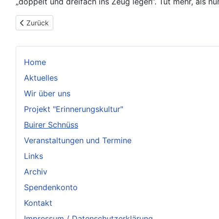
„doppelt und dreifach ins Zeug legen“. Tut mehr, als nur
Vorheriger Beitrag: Einladung an die Buirer
Zurück
Home
Aktuelles
Wir über uns
Projekt "Erinnerungskultur"
Buirer Schnüss
Veranstaltungen und Termine
Links
Archiv
Spendenkonto
Kontakt
Impressum / Datenschutzerklärung