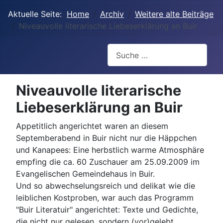
Aktuelle Seite:
Home
Archiv
Weitere alte Beiträge
Niveauvolle literarische Liebeserklärung an Buir
Suchen
Niveauvolle literarische
Liebeserklärung an Buir
Appetitlich angerichtet waren an diesem
Septemberabend in Buir nicht nur die Häppchen
und Kanapees: Eine herbstlich warme Atmosphäre
empfing die ca. 60 Zuschauer am 25.09.2009 im
Evangelischen Gemeindehaus in Buir.
Und so abwechselungsreich und delikat wie die
leiblichen Kostproben, war auch das Programm
"Buir Literatuir" angerichtet: Texte und Gedichte,
die nicht nur gelesen, sondern (vor)gelebt,